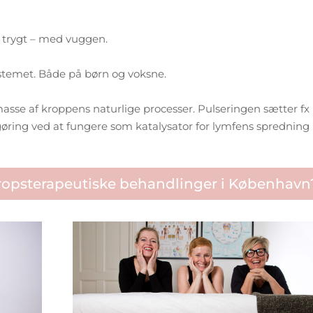
og trygt – med vuggen.
ystemet. Både på børn og voksne.
sse af kroppens naturlige processer. Pulseringen sætter fx
øring ved at fungere som katalysator for lymfens spredning 
kropsterapeutiske behandlinger i København