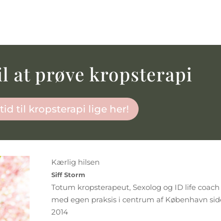
il at prøve kropsterapi
id til kropsterapi lige her!
Kærlig hilsen
Siff Storm
Totum kropsterapeut, Sexolog og ID life coach
med egen praksis i centrum af København si
2014