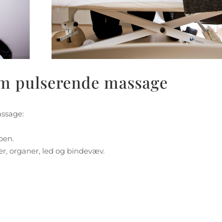
om pulserende massage
assage:
pen.
er, organer, led og bindevæv.