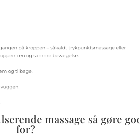
 af gangen på kroppen – såkaldt trykpunktsmassage eller
 kroppen i en og samme bevægelse.
em og tilbage.
 vuggen.
.
ulserende massage så gøre go
for?