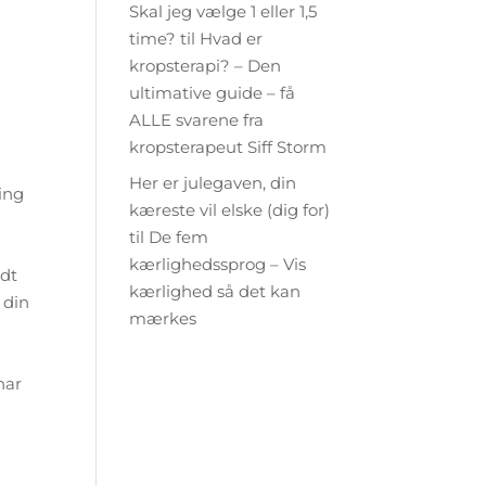
Skal jeg vælge 1 eller 1,5
time?
til
Hvad er
kropsterapi? – Den
ultimative guide – få
ALLE svarene fra
kropsterapeut Siff Storm
Her er julegaven, din
ring
kæreste vil elske (dig for)
til
De fem
kærlighedssprog – Vis
idt
kærlighed så det kan
 din
mærkes
har