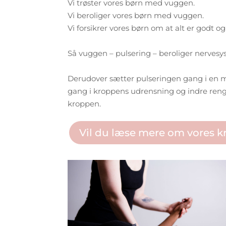
Vi trøster vores børn med vuggen.
Vi beroliger vores børn med vuggen.
Vi forsikrer vores børn om at alt er godt 
Så vuggen – pulsering – beroliger nerves
Derudover sætter pulseringen gang i en ma
gang i kroppens udrensning og indre reng
kroppen.
Vil du læse mere om vores 