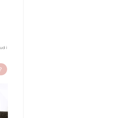
ud i
?