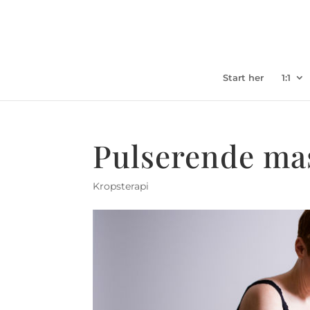
Start her
1:1
Pulserende mas
Kropsterapi