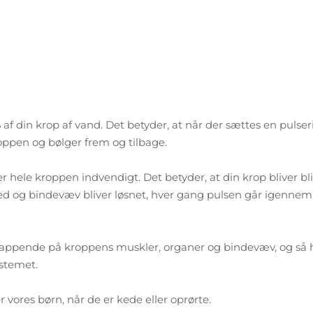
af din krop af vand. Det betyder, at når der sættes en pulse
roppen og bølger frem og tilbage.
hele kroppen indvendigt. Det betyder, at din krop bliver bl
led og bindevæv bliver løsnet, hver gang pulsen går igennem
lappende på kroppens muskler, organer og bindevæv, og så 
ystemet.
vores børn, når de er kede eller oprørte.