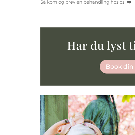
Så kom og prøv en behandling hos os! ❤️
Har du lyst t
Book din t