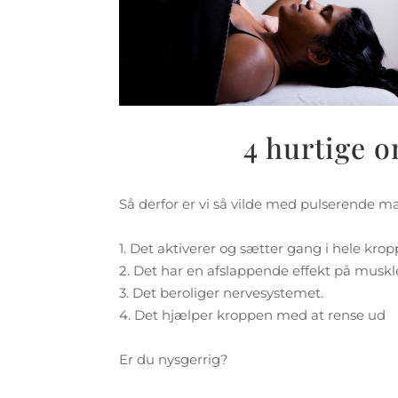
4 hurtige 
Så derfor er vi så vilde med pulserende m
1. Det aktiverer og sætter gang i hele krop
2. Det har en afslappende effekt på muskl
3. Det beroliger nervesystemet.
4. Det hjælper kroppen med at rense ud
Er du nysgerrig?