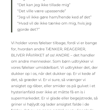
“Det kan jeg ikke tillade mig”
“Det ville være upassende”
“Jeg vil ikke gøre ham/hende ked af det”
“Hvad vil de ikke tænke om mig, hvis jeg
gjorde det?”
Vi holder vores følelser tilbage, fordi vi er bange
for, hvordan andre TÆNKER, REAGERER,
BLIVER PÅVIRKET af os! ANDRE – det handler
om andre mennesker. Som børn udtrykker vi
vores følelser umiddelbart. Vi udtrykker det, der
dukker op i os, når det dukker op. Er vi kede af
det, så græder vi. Er vi sure, så vrænger vi
ansigtet og råber, eller smider os på gulvet i et
hysterianfald over ikke at måtte få en is i
supermarkedet. Er vi glade eller begejstrede, så
griner vi højlydt og lader ansigtet falde i de