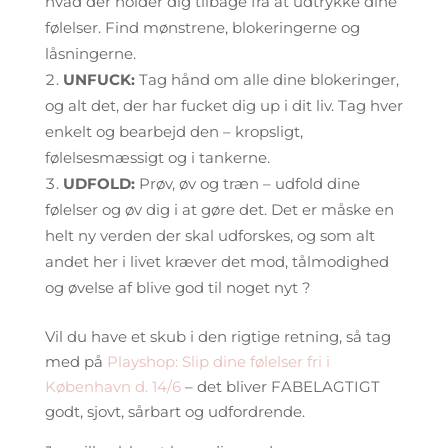
hvad der holder dig tilbage fra at udtrykke dine
følelser. Find mønstrene, blokeringerne og
låsningerne.
UNFUCK:
Tag hånd om alle dine blokeringer,
og alt det, der har fucket dig up i dit liv. Tag hver
enkelt og bearbejd den – kropsligt,
følelsesmæssigt og i tankerne.
UDFOLD:
Prøv, øv og træn – udfold dine
følelser og øv dig i at gøre det. Det er måske en
helt ny verden der skal udforskes, og som alt
andet her i livet kræver det mod, tålmodighed
og øvelse af blive god til noget nyt ?
Vil du have et skub i den rigtige retning, så tag
med på
Playshop: Slip dine følelser fri i
København d. 14/6
– det bliver FABELAGTIGT
godt, sjovt, sårbart og udfordrende.