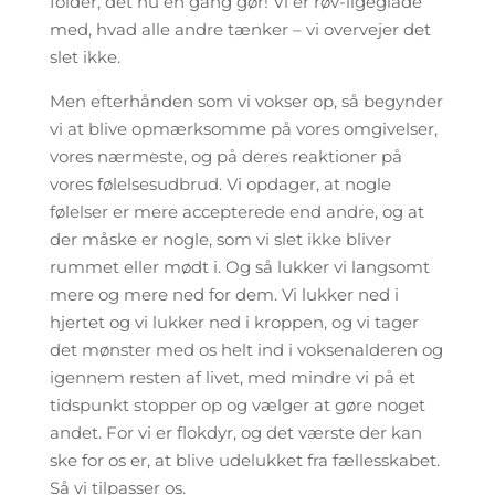
folder, det nu en gang gør! Vi er røv-ligeglade
med, hvad alle andre tænker – vi overvejer det
slet ikke.
Men efterhånden som vi vokser op, så begynder
vi at blive opmærksomme på vores omgivelser,
vores nærmeste, og på deres reaktioner på
vores følelsesudbrud. Vi opdager, at nogle
følelser er mere accepterede end andre, og at
der måske er nogle, som vi slet ikke bliver
rummet eller mødt i. Og så lukker vi langsomt
mere og mere ned for dem. Vi lukker ned i
hjertet og vi lukker ned i kroppen, og vi tager
det mønster med os helt ind i voksenalderen og
igennem resten af livet, med mindre vi på et
tidspunkt stopper op og vælger at gøre noget
andet. For vi er flokdyr, og det værste der kan
ske for os er, at blive udelukket fra fællesskabet.
Så vi tilpasser os.